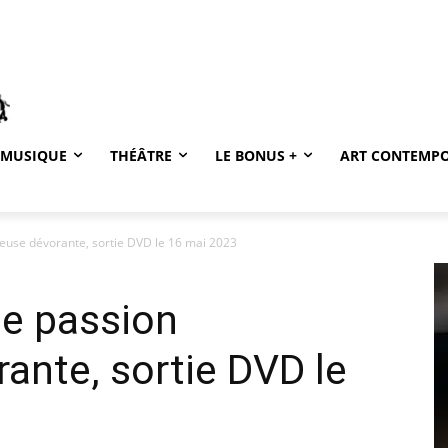
MUSIQUE
THÉÂTRE
LE BONUS +
ART CONTEMP
euse dévorante, sortie DVD le 16 mai 2023
ne passion
nte, sortie DVD le