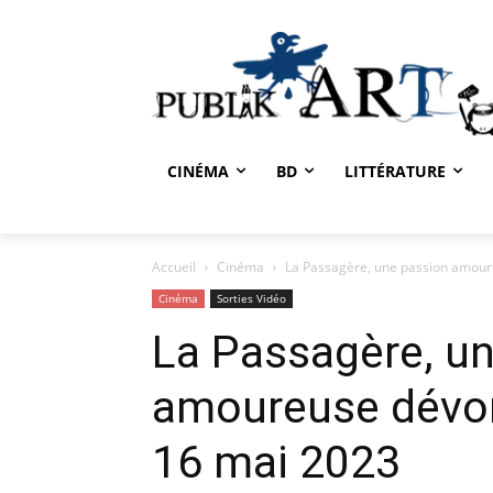
CINÉMA
BD
LITTÉRATURE
Accueil
Cinéma
La Passagère, une passion amour
Cinéma
Sorties Vidéo
La Passagère, u
amoureuse dévora
16 mai 2023