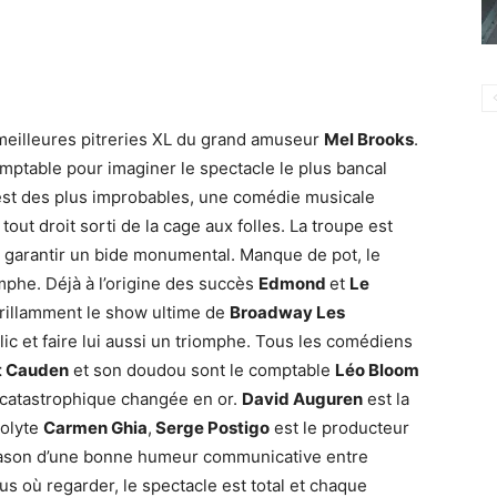
 meilleures pitreries XL du grand amuseur
Mel Brooks
.
omptable pour imaginer le spectacle le plus bancal
 est des plus improbables, une comédie musicale
out droit sorti de la cage aux folles. La troupe est
garantir un bide monumental. Manque de pot, le
omphe. Déjà à l’origine des succès
Edmond
et
Le
rillamment le show ultime de
Broadway Les
ic et faire lui aussi un triomphe. Tous les comédiens
t Cauden
et son doudou sont le comptable
Léo Bloom
 catastrophique changée en or.
David Auguren
est la
colyte
Carmen Ghia
,
Serge Postigo
est le producteur
pason d’une bonne humeur communicative entre
plus où regarder, le spectacle est total et chaque