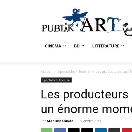
CINÉMA
BD
LITTÉRATURE
Accueil
Spectacles/Théâtre
Les producteurs au Th
Spectacles/Théâtre
Les producteurs 
un énorme momen
Par
Stanislas Claude
-
13 janvier 2023