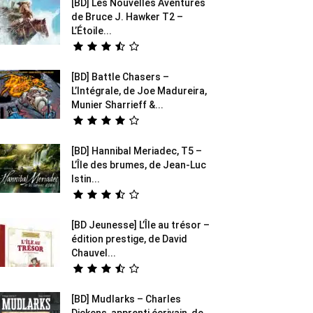
[BD] Les Nouvelles Aventures
de Bruce J. Hawker T2 –
L’Étoile...
[BD] Battle Chasers –
L’Intégrale, de Joe Madureira,
Munier Sharrieff &...
[BD] Hannibal Meriadec, T5 –
L’Île des brumes, de Jean-Luc
Istin...
[BD Jeunesse] L’Île au trésor –
édition prestige, de David
Chauvel...
[BD] Mudlarks – Charles
Dickens, apprenti écrivain, de