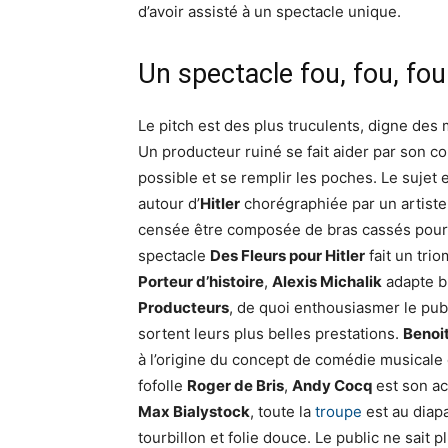
d’avoir assisté à un spectacle unique.
Un spectacle fou, fou, fou
Le pitch est des plus truculents, digne des
Un producteur ruiné se fait aider par son c
possible et se remplir les poches. Le sujet
autour d’
Hitler
chorégraphiée par un artiste t
censée être composée de bras cassés pour 
spectacle
Des Fleurs pour Hitler
fait un tri
Porteur d’histoire
,
Alexis Michalik
adapte b
Producteurs
, de quoi enthousiasmer le publ
sortent leurs plus belles prestations.
Benoi
à l’origine du concept de comédie musicale
fofolle
Roger de Bris
,
Andy Cocq
est son a
Max Bialystock
, toute la
troupe
est au dia
tourbillon et folie douce. Le public ne sait 