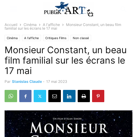
Accueil
Cinéma
A l'affiche
Monsieur Constant, un beau film
familial sur les écrans le 17 mai
Cinéma
A l'affiche
Critiques Films
Non classé
Monsieur Constant, un beau
film familial sur les écrans le
17 mai
Par
Stanislas Claude
-
17 mai 2023