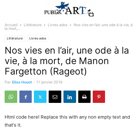
Accueil
Littérature
Livres ados
Nos vies en l’air, une ode à la vie, à
la mort,...
Littérature
Livres ados
Nos vies en l’air, une ode à la
vie, à la mort, de Manon
Fargetton (Rageot)
Par
Elisa Houot
-
11 janvier 2019
Html code here! Replace this with any non empty text and
that's it.