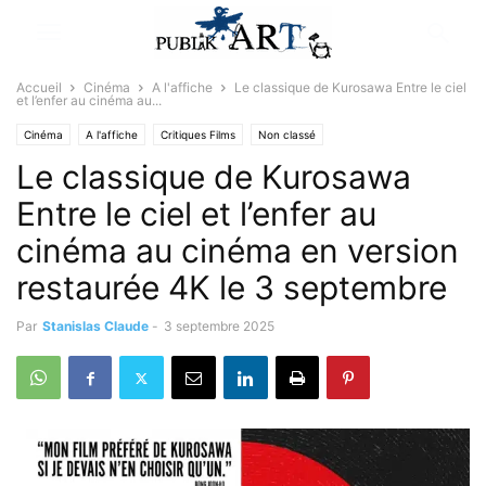
Accueil
Cinéma
A l'affiche
Le classique de Kurosawa Entre le ciel
et l’enfer au cinéma au...
Cinéma
A l'affiche
Critiques Films
Non classé
Le classique de Kurosawa
Entre le ciel et l’enfer au
cinéma au cinéma en version
restaurée 4K le 3 septembre
Par
Stanislas Claude
-
3 septembre 2025