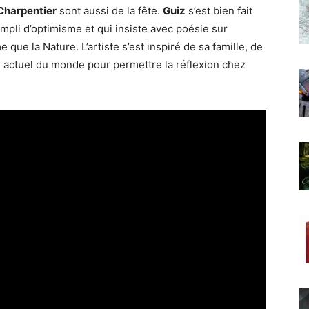
Charpentier
sont aussi de la fête.
Guiz
s’est bien fait
li d’optimisme et qui insiste avec poésie sur
que la Nature. L’artiste s’est inspiré de sa famille, de
que actuel du monde pour permettre la réflexion chez