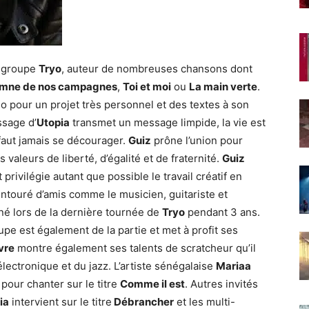
e groupe
Tryo
, auteur de nombreuses chansons dont
ymne de nos campagnes
,
Toi et moi
ou
La main verte
.
olo pour un projet très personnel et des textes à son
ssage d’
Utopia
transmet un message limpide, la vie est
e faut jamais se décourager.
Guiz
prône l’union pour
 valeurs de liberté, d’égalité et de fraternité.
Guiz
 privilégie autant que possible le travail créatif en
entouré d’amis comme le musicien, guitariste et
né lors de la dernière tournée de
Tryo
pendant 3 ans.
pe est également de la partie et met à profit ses
vre
montre également ses talents de scratcheur qu’il
ectronique et du jazz. L’artiste sénégalaise
Mariaa
pour chanter sur le titre
Comme il est
. Autres invités
ia
intervient sur le titre
Débrancher
et les multi-