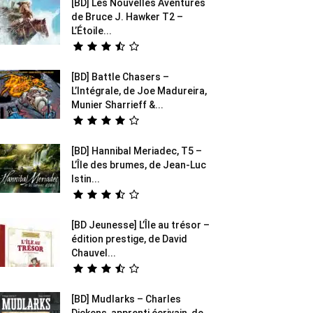
[BD] Les Nouvelles Aventures
de Bruce J. Hawker T2 –
L’Étoile...
[BD] Battle Chasers –
L’Intégrale, de Joe Madureira,
Munier Sharrieff &...
[BD] Hannibal Meriadec, T5 –
L’Île des brumes, de Jean-Luc
Istin...
[BD Jeunesse] L’Île au trésor –
édition prestige, de David
Chauvel...
[BD] Mudlarks – Charles
Dickens, apprenti écrivain, de