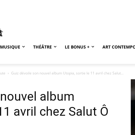
MUSIQUE
THÉÂTRE
LE BONUS +
ART CONTEMP
oute
Guiz dévoile son nouvel album Utopia, sortie le 11 avril chez Salut...
 nouvel album
11 avril chez Salut Ô