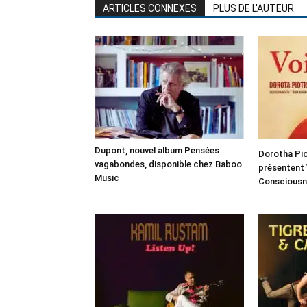
ARTICLES CONNEXES
PLUS DE L'AUTEUR
Dupont, nouvel album Pensées
Dorotha Pi
vagabondes, disponible chez Baboo
présentent
Music
Consciousn