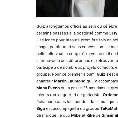
Guiz
a longtemps officié au sein du célèbr
certains passées à la postérité comme
L’H
Il se lance pour la toute première fois en s
image, poétique et sans concession. Le me
belle, elle vaut le coup d’être vécue et il n
aller au-delà des différences et retrouver les
participe à de nombreux projets collectifs et
groupe. Pour ce premier album,
Guiz
s’est 
chanteur
Martin Laumond
qui l’a accompag
Manu Eveno
qui a passé 25 ans dans le grou
talents d’arrangeur et de guitariste.
Ordoeu
échafaude dans les mondes de la musique él
Siga
est accompagnée du groupe
TeKeMat
de marque, le duo
Mike
et
Riké
de
Sinsémil