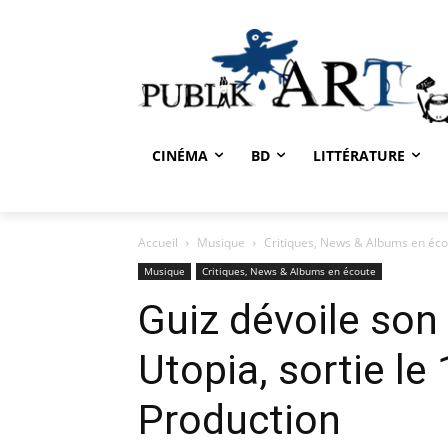
CINÉMA
BD
LITTÉRATURE
Accueil
Musique
Critiques, News & Albums en éc
Musique
Critiques, News & Albums en écoute
Guiz dévoile son
Utopia, sortie le 
Production