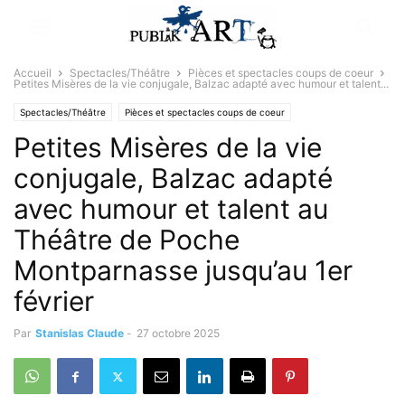
Accueil
Spectacles/Théâtre
Pièces et spectacles coups de coeur
Petites Misères de la vie conjugale, Balzac adapté avec humour et talent...
Spectacles/Théâtre
Pièces et spectacles coups de coeur
Petites Misères de la vie
Sélectionné par la rédaction
conjugale, Balzac adapté
avec humour et talent au
Théâtre de Poche
Montparnasse jusqu’au 1er
février
Par
Stanislas Claude
-
27 octobre 2025