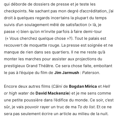
qui déborde de dossiers de presse et je teste les
checkpoints. Ne sachant pas mon degré d’accréditation, j’ai
droit à quelques regards incertains la plupart du temps
suivis d’un soulagement mêlé de satisfaction (« là, je
passe ») bien qu’on m’invite parfois à faire demi-tour
(« Vous cherchez quelque chose »?). Tout le palais est
recouvert de moquette rouge. La presse est soignée et ne
manque de rien dans ses quartiers. Il ne me reste qu’à
monter les marches pour assister aux projections du
prestigieux Grand Théâtre. Ce sera chose faite, emboitant
le pas à l’équipe du film de
Jim Jarmush
:
Paterson
.
Encore deux autres films (
Câini
de
Bogdan Mirica
et
Hell
or high water
de
David Mackenzie
) et je me sens comme
une petite poussière dans l’édifice du monde. Ce soir, c’est
sûr, je vais pouvoir rayer un truc de ma
To do list
. Et ce ne
sera pas seulement écrire un article au milieu de la nuit.