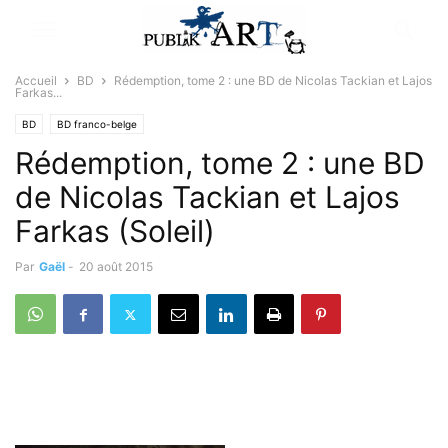
Accueil
BD
Rédemption, tome 2 : une BD de Nicolas Tackian et Lajos
Farkas...
BD
BD franco-belge
Rédemption, tome 2 : une BD
de Nicolas Tackian et Lajos
Farkas (Soleil)
Par
Gaël
-
20 août 2015