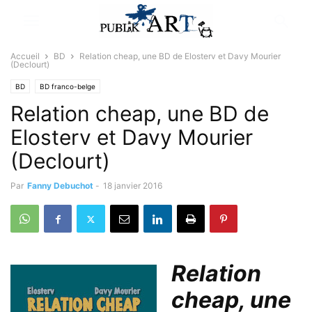
Accueil
BD
Relation cheap, une BD de Elosterv et Davy Mourier
(Declourt)
BD
BD franco-belge
Relation cheap, une BD de
Elosterv et Davy Mourier
(Declourt)
Par
Fanny Debuchot
-
18 janvier 2016
Relation
cheap, une