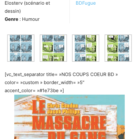
Elosterv (scénario et
BDFugue
dessin)
Genre
: Humour
[vc_text_separator title= »NOS COUPS COEUR BD »
color= »custom » border_width= »5″
accent_color= »#1e73be »]