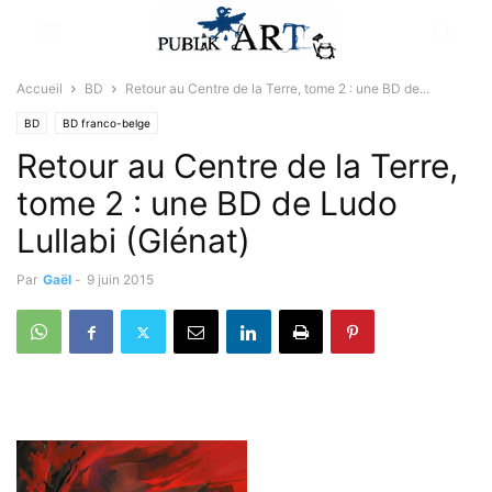
Accueil
BD
Retour au Centre de la Terre, tome 2 : une BD de...
BD
BD franco-belge
Retour au Centre de la Terre,
tome 2 : une BD de Ludo
Lullabi (Glénat)
Par
Gaël
-
9 juin 2015