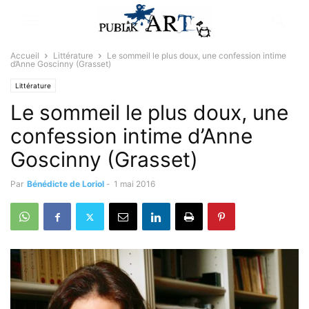
Accueil
Littérature
Le sommeil le plus doux, une confession intime
d’Anne Goscinny (Grasset)
Littérature
Le sommeil le plus doux, une
confession intime d’Anne
Goscinny (Grasset)
Par
Bénédicte de Loriol
-
1 mai 2016