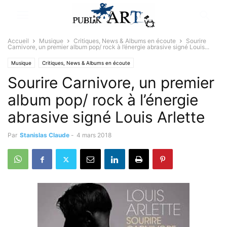
Accueil
Musique
Critiques, News & Albums en écoute
Sourire
Carnivore, un premier album pop/ rock à l’énergie abrasive signé Louis...
Musique
Critiques, News & Albums en écoute
Sourire Carnivore, un premier
album pop/ rock à l’énergie
abrasive signé Louis Arlette
Par
Stanislas Claude
-
4 mars 2018