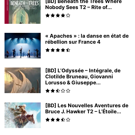
[BD] Beneath the Trees Where
Nobody Sees T2 – Rite of...
« Apaches » : la danse en état de
rébellion sur France 4
[BD] L’Odyssée – Intégrale, de
Clotilde Bruneau, Giovanni
Lorusso & Giuseppe...
[BD] Les Nouvelles Aventures de
Bruce J. Hawker T2 – L’Étoile...