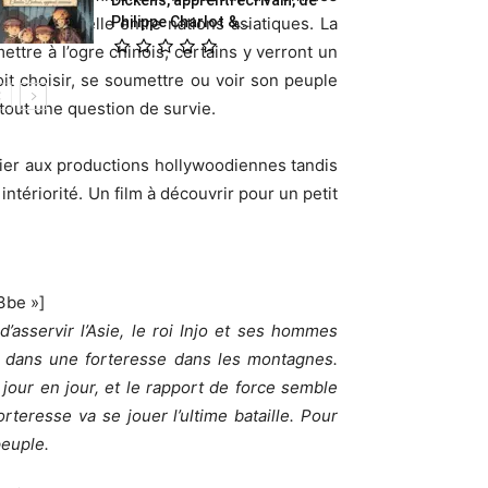
Philippe Charlot &...
utte éternelle entre nations asiatiques. La
ttre à l’ogre chinois, certains y verront un
it choisir, se soumettre ou voir son peuple
rtout une question de survie.
vier aux productions hollywoodiennes tandis
intériorité. Un film à découvrir pour un petit
3be »]
’asservir l’Asie, le roi Injo et ses hommes
s dans une forteresse dans les montagnes.
jour en jour, et le rapport de force semble
teresse va se jouer l’ultime bataille. Pour
peuple.