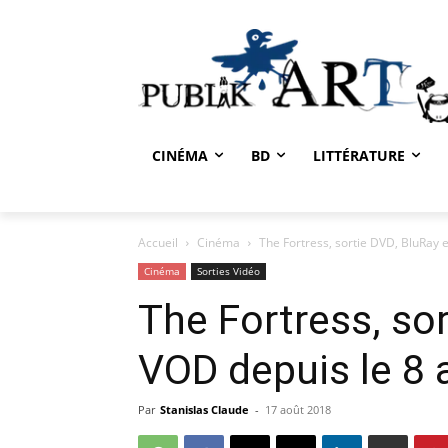
CINÉMA
BD
LITTÉRATURE
Accueil
Cinéma
The Fortress, sortie DVD, BluRay e
Cinéma
Sorties Vidéo
The Fortress, sor
VOD depuis le 8 
Par
Stanislas Claude
-
17 août 2018