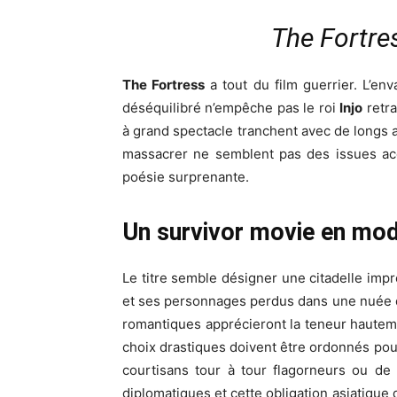
The Fortres
The Fortress
a tout du film guerrier. L’en
déséquilibré n’empêche pas le roi
Injo
retra
à grand spectacle tranchent avec de longs ap
massacrer ne semblent pas des issues acce
poésie surprenante.
Un survivor movie en mo
Le titre semble désigner une citadelle impr
et ses personnages perdus dans une nuée de
romantiques apprécieront la teneur hauteme
choix drastiques doivent être ordonnés pou
courtisans tour à tour flagorneurs ou de 
diplomatiques et cette obligation asiatiq