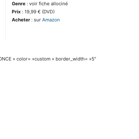
Genre
: voir fiche allociné
Prix
: 19,99 € (DVD)
Acheter
: sur
Amazon
ONCE » color= »custom » border_width= »5″