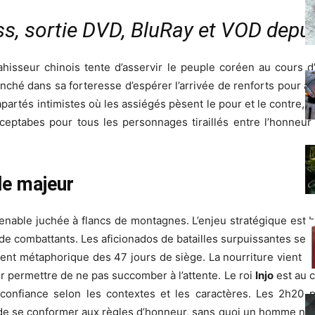
s, sortie DVD, BluRay et VOD depui
vahisseur chinois tente d’asservir le peuple coréen au cours 
nché dans sa forteresse d’espérer l’arrivée de renforts pour a
artés intimistes où les assiégés pèsent le pour et le contre, se
ptabes pour tous les personnages tiraillés entre l’honneur 
de majeur
enable juchée à flancs de montagnes. L’enjeu stratégique est b
 combattants. Les aficionados de batailles surpuissantes sero
nt métaphorique des 47 jours de siège. La nourriture vient à m
r permettre de ne pas succomber à l’attente. Le roi
Injo
est au c
confiance selon les contextes et les caractères. Les 2h20 p
ue de se conformer aux règles d’honneur, sans quoi un homme 