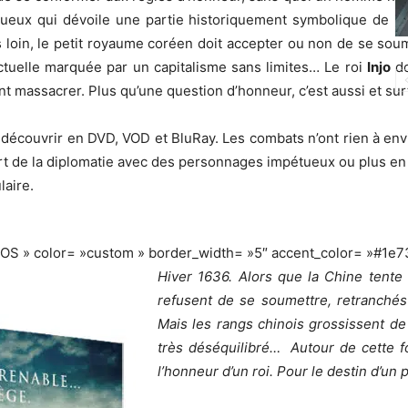
ueux qui dévoile une partie historiquement symbolique de la l
loin, le petit royaume coréen doit accepter ou non de se soume
ctuelle marquée par un capitalisme sans limites… Le roi
Injo
do
ment massacrer. Plus qu’une question d’honneur, c’est aussi et su
 découvrir en DVD, VOD et BluRay. Les combats n’ont rien à en
 l’art de la diplomatie avec des personnages impétueux ou plus en 
laire.
FOS » color= »custom » border_width= »5″ accent_color= »#1e7
Hiver 1636. Alors que la Chine tente d
refusent de se soumettre, retranché
Mais les rangs chinois grossissent de 
très déséquilibré… Autour de cette for
l’honneur d’un roi. Pour le destin d’un 