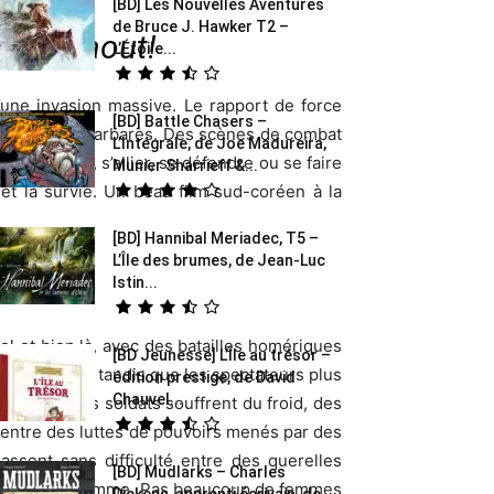
[BD] Les Nouvelles Aventures
de Bruce J. Hawker T2 –
s le 8 aout!
L’Étoile...
d’une invasion massive. Le rapport de force
[BD] Battle Chasers –
ffronter les barbares. Des scènes de combat
L’Intégrale, de Joe Madureira,
 soumettre, s’allier, se défendre ou se faire
Munier Sharrieff &...
et la survie. Un beau film sud-coréen à la
[BD] Hannibal Meriadec, T5 –
L’Île des brumes, de Jean-Luc
Istin...
el et bien là, avec des batailles homériques
[BD Jeunesse] L’Île au trésor –
nt comblés, tandis que les spectateurs plus
édition prestige, de David
Chauvel...
anquer, les soldats souffrent du froid, des
entre des luttes de pouvoirs menés par des
assent sans difficulté entre des querelles
[BD] Mudlarks – Charles
n’est pas un homme. Pas beaucoup de femmes
Dickens, apprenti écrivain, de