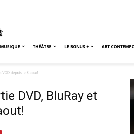
MUSIQUE
THÉÂTRE
LE BONUS +
ART CONTEMP
t VOD depuis le 8 aout!
tie DVD, BluRay et
aout!