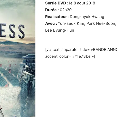
Sortie
DVD
: le 8 aout 2018
Durée
: 02h20
Réalisateur
: Dong-hyuk Hwang
Avec :
Yun-seok Kim, Park Hee-Soon,
Lee Byung-Hun
[vc_text_separator title= »BANDE ANN
accent_color= »#1e73be »]