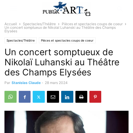
Accueil
Spectacles/Théâtre
Pièces et spectacles coups de coeur
Un concert somptueux de Nikolaï Luhanski au Théâtre des Champs
Elysées
Spectacles/Théâtre
Pièces et spectacles coups de coeur
Un concert somptueux de
Sélectionné par la rédaction
Nikolaï Luhanski au Théâtre
des Champs Elysées
Par
Stanislas Claude
-
28 mars 2024