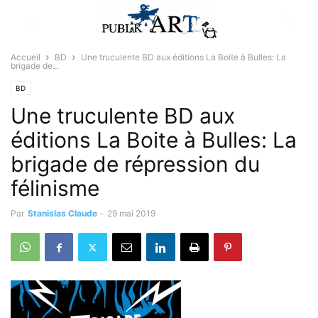
Accueil
BD
Une truculente BD aux éditions La Boite à Bulles: La
brigade de...
BD
Une truculente BD aux
éditions La Boite à Bulles: La
brigade de répression du
félinisme
Par
Stanislas Claude
-
29 mai 2019