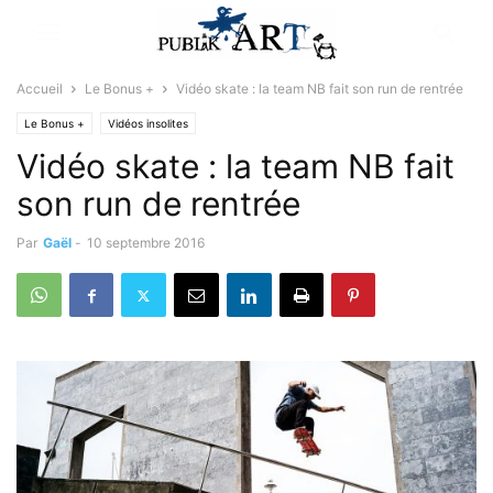
Accueil
Le Bonus +
Vidéo skate : la team NB fait son run de rentrée
Le Bonus +
Vidéos insolites
Vidéo skate : la team NB fait
son run de rentrée
Par
Gaël
-
10 septembre 2016