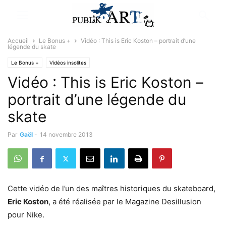
Accueil
Le Bonus +
Vidéo : This is Eric Koston – portrait d’une
légende du skate
Le Bonus +
Vidéos insolites
Vidéo : This is Eric Koston –
portrait d’une légende du
skate
Par
Gaël
-
14 novembre 2013
Cette vidéo de l’un des maîtres historiques du skateboard,
Eric Koston
, a été réalisée par le Magazine Desillusion
pour Nike.