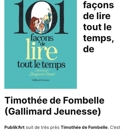
façons
de lire
tout le
temps,
de
Timothée de Fombelle
(Gallimard Jeunesse)
Publik’Art
suit de très près
Timothée de Fombelle
. C’est