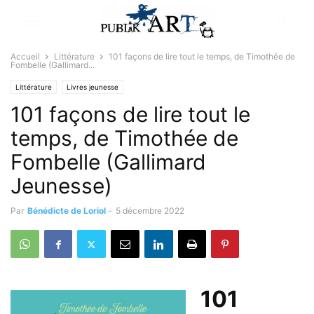
Accueil
Littérature
101 façons de lire tout le temps, de Timothée de
Fombelle (Gallimard...
Littérature
Livres jeunesse
101 façons de lire tout le
temps, de Timothée de
Fombelle (Gallimard
Jeunesse)
Par
Bénédicte de Loriol
-
5 décembre 2022
101