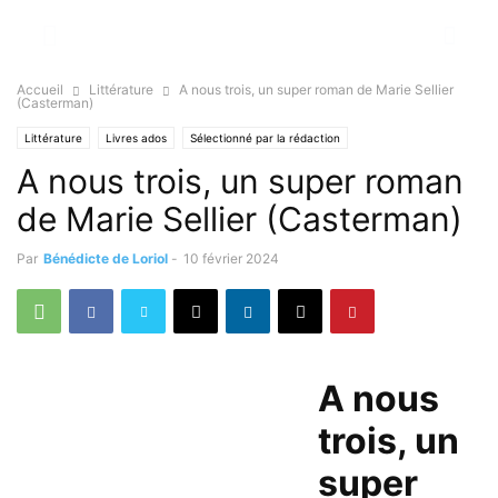
Accueil
Littérature
A nous trois, un super roman de Marie Sellier
(Casterman)
Littérature
Livres ados
Sélectionné par la rédaction
A nous trois, un super roman
de Marie Sellier (Casterman)
Par
Bénédicte de Loriol
-
10 février 2024
A nous
trois, un
super