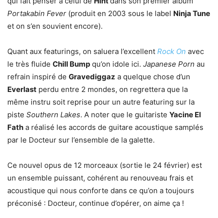
qui fait penser à celui de
Hint
dans son premier album
Portakabin Fever
(produit en 2003 sous le label
Ninja Tune
et on s’en souvient encore).
Quant aux featurings, on saluera l’excellent
Rock On
avec
le très fluide
Chill Bump
qu’on idole ici.
Japanese Porn
au
refrain inspiré de
Gravediggaz
a quelque chose d’un
Everlast
perdu entre 2 mondes, on regrettera que la
même instru soit reprise pour un autre featuring sur la
piste
Southern Lakes
. A noter que le guitariste
Yacine El
Fath
a réalisé les accords de guitare acoustique samplés
par le Docteur sur l’ensemble de la galette.
Ce nouvel opus de 12 morceaux (sortie le 24 février) est
un ensemble puissant, cohérent au renouveau frais et
acoustique qui nous conforte dans ce qu’on a toujours
préconisé : Docteur, continue d’opérer, on aime ça !