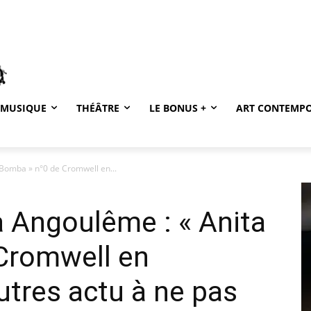
MUSIQUE
THÉÂTRE
LE BONUS +
ART CONTEMP
 Bomba » n°0 de Cromwell en...
à Angoulême : « Anita
Cromwell en
autres actu à ne pas