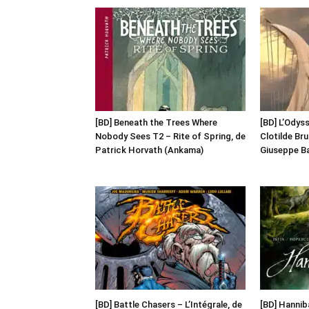
[BD] Beneath the Trees Where
[BD] L’Odyss
Nobody Sees T2 – Rite of Spring, de
Clotilde Br
Patrick Horvath (Ankama)
Giuseppe Ba
[BD] Battle Chasers – L’Intégrale, de
[BD] Hanniba