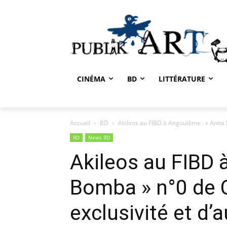
CINÉMA
BD
LITTÉRATURE
Accueil
BD
Akileos au FIBD à Angoulême : « Anita
BD
News BD
Akileos au FIBD 
Bomba » n°0 de 
exclusivité et d’