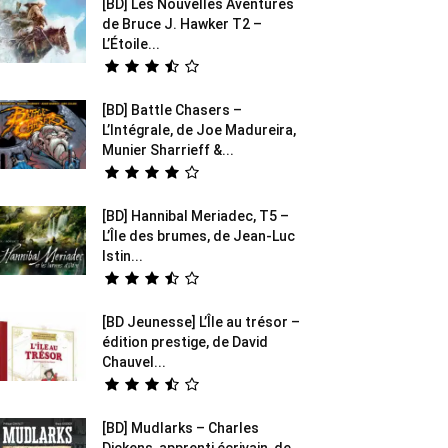
[BD] Les Nouvelles Aventures
de Bruce J. Hawker T2 –
L’Étoile...
[BD] Battle Chasers –
L’Intégrale, de Joe Madureira,
Munier Sharrieff &...
[BD] Hannibal Meriadec, T5 –
L’Île des brumes, de Jean-Luc
Istin...
[BD Jeunesse] L’Île au trésor –
édition prestige, de David
Chauvel...
[BD] Mudlarks – Charles
Dickens, apprenti écrivain, de