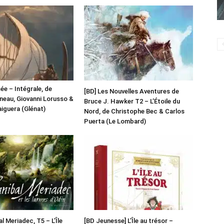
ée – Intégrale, de
[BD] Les Nouvelles Aventures de
uneau, Giovanni Lorusso &
Bruce J. Hawker T2 – L’Étoile du
iguera (Glénat)
Nord, de Christophe Bec & Carlos
Puerta (Le Lombard)
l Meriadec, T5 – L’Île
[BD Jeunesse] L’Île au trésor –