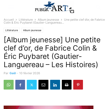
Accueil
Littérature
Album jeunesse
Une petite clef d’or, de Fabrice
Colin & Éric Puybaret (Gautier-Languereau...
Littérature
Album jeunesse
[Album jeunesse] Une petite
clef d’or, de Fabrice Colin &
Éric Puybaret (Gautier-
Languereau – Les Histoires)
Par
Gaël
-
10 février 2026