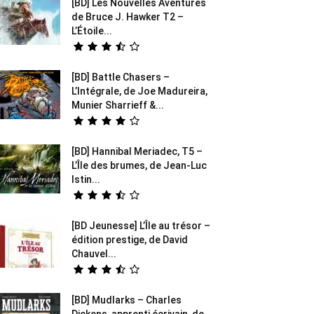
[BD] Les Nouvelles Aventures
de Bruce J. Hawker T2 –
L’Étoile...
[BD] Battle Chasers –
L’Intégrale, de Joe Madureira,
Munier Sharrieff &...
[BD] Hannibal Meriadec, T5 –
L’Île des brumes, de Jean-Luc
Istin...
[BD Jeunesse] L’Île au trésor –
édition prestige, de David
Chauvel...
[BD] Mudlarks – Charles
Dickens, apprenti écrivain, de