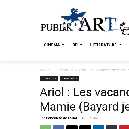
CINÉMA
BD
LITTÉRATURE
Accueil
Littérature
Ariol : Les vacances chez Papi
Littérature
Livres ados
Ariol : Les vacan
Mamie (Bayard j
Par
Bénédicte de Loriol
-
16 juin 2026