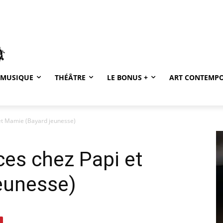
MUSIQUE
THÉÂTRE
LE BONUS +
ART CONTEMP
 et Mamie (Bayard jeunesse)
ces chez Papi et
eunesse)