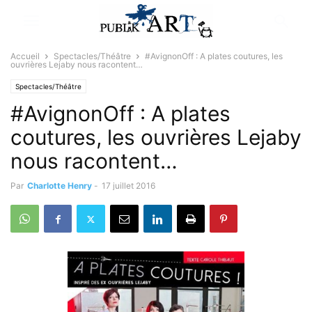
Accueil
Spectacles/Théâtre
#AvignonOff : A plates coutures, les
ouvrières Lejaby nous racontent…
Spectacles/Théâtre
#AvignonOff : A plates
coutures, les ouvrières Lejaby
nous racontent…
Par
Charlotte Henry
-
17 juillet 2016