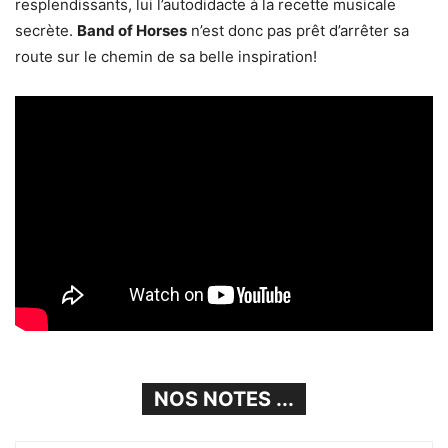
resplendissants, lui l’autodidacte à la recette musicale
secrète.
Band of Horses
n’est donc pas prêt d’arrêter sa
route sur le chemin de sa belle inspiration!
NOS NOTES ...