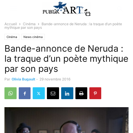
Accueil
Cinéma
Bande-annonce de Neruda : la traque d’un poète
mythique par son pays
Cinéma
News cinéma
Bande-annonce de Neruda :
la traque d’un poète mythique
par son pays
Par
Olivia Bugault
-
29 novembre 2016