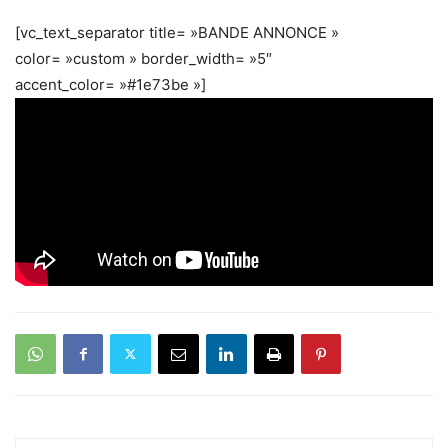
[vc_text_separator title= »BANDE ANNONCE »
color= »custom » border_width= »5″
accent_color= »#1e73be »]