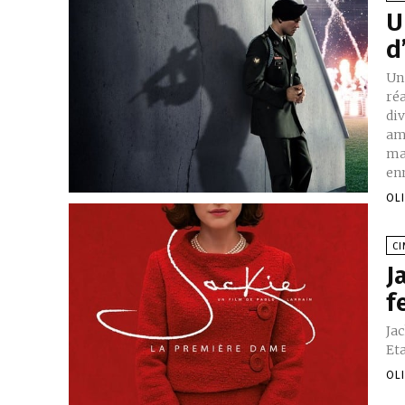
U
d
Un 
ré
div
amé
mai
en
OL
C
J
f
Ja
Et
OL