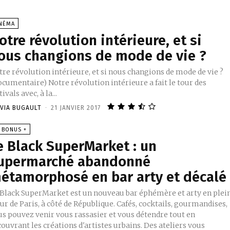
INÉMA
otre révolution intérieure, et si
ous changions de mode de vie ?
re révolution intérieure, et si nous changions de mode de vie ?
cumentaire) Notre révolution intérieure a fait le tour des
tivals avec, à la...
IVIA BUGAULT
-
21 JANVIER 2017
 BONUS +
e Black SuperMarket : un
upermarché abandonné
étamorphosé en bar arty et décalé
 Black SuperMarket est un nouveau bar éphémère et arty en plei
r de Paris, à côté de République. Cafés, cocktails, gourmandises,
us pouvez venir vous rassasier et vous détendre tout en
ouvrant les créations d'artistes urbains. Des ateliers vous