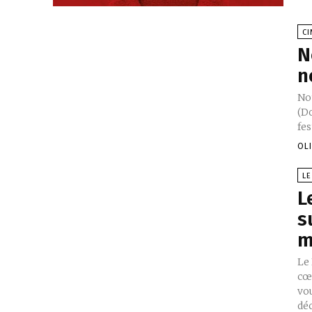
C
N
n
Not
(Do
fes
OL
LE
L
s
m
Le
cœu
vo
déc