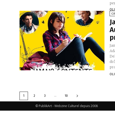
pe
OL
C
J
A
p
Jam
Ada
De
drô
pr
OL
...
1
2
3
10
© PublikArt - Webzine Culturel depuis 2008