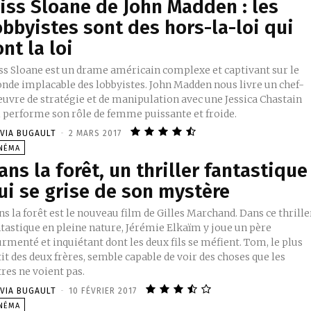
iss Sloane de John Madden : les
obbyistes sont des hors-la-loi qui
ont la loi
ss Sloane est un drame américain complexe et captivant sur le
nde implacable des lobbyistes. John Madden nous livre un chef-
œuvre de stratégie et de manipulation avec une Jessica Chastain
i performe son rôle de femme puissante et froide.
IVIA BUGAULT
-
2 MARS 2017
INÉMA
ans la forêt, un thriller fantastique
ui se grise de son mystère
s la forêt est le nouveau film de Gilles Marchand. Dans ce thrille
ntastique en pleine nature, Jérémie Elkaïm y joue un père
rmenté et inquiétant dont les deux fils se méfient. Tom, le plus
it des deux frères, semble capable de voir des choses que les
res ne voient pas.
IVIA BUGAULT
-
10 FÉVRIER 2017
INÉMA