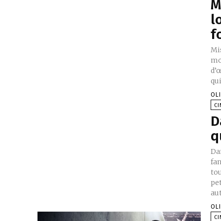
M
l
f
Mi
mo
d’
qu
OL
C
D
q
Dan
fa
tou
pet
aut
OL
C