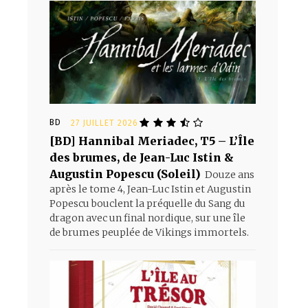
BD
27 JUILLET 2026
[BD] Hannibal Meriadec, T5 – L’Île
des brumes, de Jean-Luc Istin &
Augustin Popescu (Soleil)
Douze ans
après le tome 4, Jean-Luc Istin et Augustin
Popescu bouclent la préquelle du Sang du
dragon avec un final nordique, sur une île
de brumes peuplée de Vikings immortels.