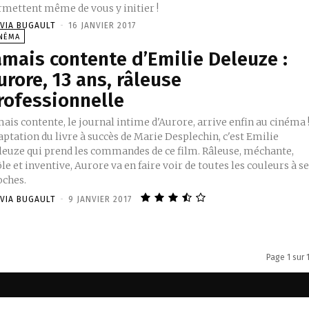
rmettent même de vous y initier !
IVIA BUGAULT
-
16 JANVIER 2017
INÉMA
amais contente d’Emilie Deleuze :
urore, 13 ans, râleuse
rofessionnelle
ais contente, le journal intime d'Aurore, arrive enfin au cinéma 
ptation du livre à succès de Marie Desplechin, c'est Emilie
leuze qui prend les commandes de ce film. Râleuse, méchante,
le et inventive, Aurore va en faire voir de toutes les couleurs à s
oches.
IVIA BUGAULT
-
9 JANVIER 2017
Page 1 sur 