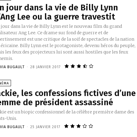
n jour dans la vie de Billy Lynn
’Ang Lee ou la guerre travestit
jour dans la vie de Billy Lynn est le nouveau film du grand
alisateur Ang Lee. Ce drame sur fond de guerre et de
ertissement est une critique de la soif de spectacles de la nation
ricaine. Billy Lynn est le protagoniste, devenu héros du peuple,
s les feux des projecteurs lui sont aussi hostiles que les feux
nemis.
IVIA BUGAULT
-
28 JANVIER 2017
INÉMA
ackie, les confessions fictives d’une
emme de président assassiné
ckie est un biopic confessionnel de la célèbre première dame des
ats-Unis.
IVIA BUGAULT
-
25 JANVIER 2017