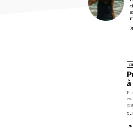
c
a
m
C
P
à
Pri
es
ent
OL
N