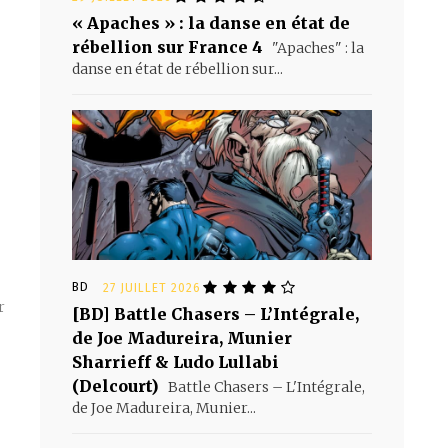
« Apaches » : la danse en état de
rébellion sur France 4
"Apaches" : la
danse en état de rébellion sur...
BD
27 JUILLET 2026
r
[BD] Battle Chasers – L’Intégrale,
de Joe Madureira, Munier
Sharrieff & Ludo Lullabi
(Delcourt)
Battle Chasers – L'Intégrale,
de Joe Madureira, Munier...