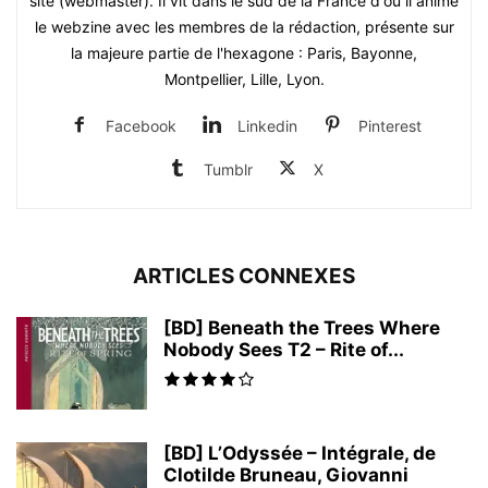
site (webmaster). Il vit dans le sud de la France d'où il anime
le webzine avec les membres de la rédaction, présente sur
la majeure partie de l'hexagone : Paris, Bayonne,
Montpellier, Lille, Lyon.
Facebook
Linkedin
Pinterest
Tumblr
X
ARTICLES CONNEXES
[BD] Beneath the Trees Where
Nobody Sees T2 – Rite of...
[BD] L’Odyssée – Intégrale, de
Clotilde Bruneau, Giovanni