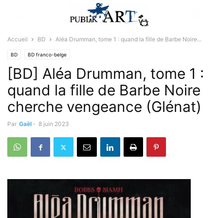
Accueil
BD
Aléa Drumman, tome 1 : quand la fille de Barbe Noire...
BD
BD franco-belge
[BD] Aléa Drumman, tome 1 :
quand la fille de Barbe Noire
cherche vengeance (Glénat)
Par
Gaël
-
8 juin 2023