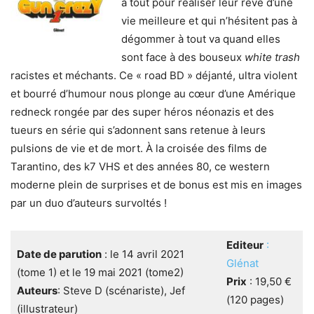
à tout pour réaliser leur rêve d’une
vie meilleure et qui n’hésitent pas à
dégommer à tout va quand elles
sont face à des bouseux
white trash
racistes et méchants. Ce « road BD » déjanté, ultra violent
et bourré d’humour nous plonge au cœur d’une Amérique
redneck rongée par des super héros néonazis et des
tueurs en série qui s’adonnent sans retenue à leurs
pulsions de vie et de mort. À la croisée des films de
Tarantino, des k7 VHS et des années 80, ce western
moderne plein de surprises et de bonus est mis en images
par un duo d’auteurs survoltés !
Editeur
:
Date de parution
: le 14 avril 2021
Glénat
(tome 1) et le 19 mai 2021 (tome2)
Prix
: 19,50 €
Auteurs
: Steve D (scénariste), Jef
(120 pages)
(illustrateur)