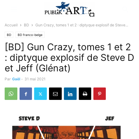
Accueil
BD
Gun Crazy, tomes 1 et 2 : diptyque explosif de Steve...
BD
BD franco-belge
[BD] Gun Crazy, tomes 1 et 2
: diptyque explosif de Steve D
et Jeff (Glénat)
Par
Gaël
-
31 mai 2021