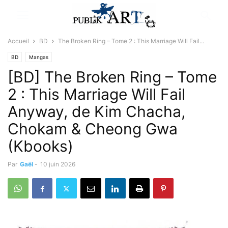
Accueil
BD
The Broken Ring – Tome 2 : This Marriage Will Fail...
BD
Mangas
[BD] The Broken Ring – Tome
2 : This Marriage Will Fail
Anyway, de Kim Chacha,
Chokam & Cheong Gwa
(Kbooks)
Par
Gaël
-
10 juin 2026