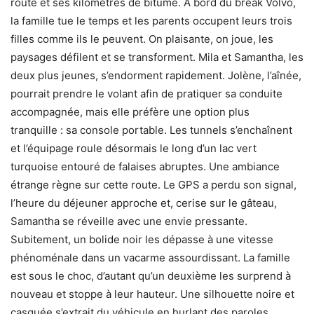
route et ses kilomètres de bitume. À bord du break Volvo,
la famille tue le temps et les parents occupent leurs trois
filles comme ils le peuvent. On plaisante, on joue, les
paysages défilent et se transforment. Mila et Samantha, les
deux plus jeunes, s’endorment rapidement. Jolène, l’aînée,
pourrait prendre le volant afin de pratiquer sa conduite
accompagnée, mais elle préfère une option plus
tranquille : sa console portable. Les tunnels s’enchaînent
et l’équipage roule désormais le long d’un lac vert
turquoise entouré de falaises abruptes. Une ambiance
étrange règne sur cette route. Le GPS a perdu son signal,
l’heure du déjeuner approche et, cerise sur le gâteau,
Samantha se réveille avec une envie pressante.
Subitement, un bolide noir les dépasse à une vitesse
phénoménale dans un vacarme assourdissant. La famille
est sous le choc, d’autant qu’un deuxième les surprend à
nouveau et stoppe à leur hauteur. Une silhouette noire et
casquée s’extrait du véhicule en hurlant des paroles