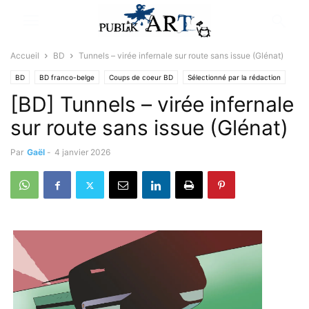
Accueil
BD
Tunnels – virée infernale sur route sans issue (Glénat)
BD
BD franco-belge
Coups de coeur BD
Sélectionné par la rédaction
[BD] Tunnels – virée infernale
sur route sans issue (Glénat)
Par
Gaël
-
4 janvier 2026