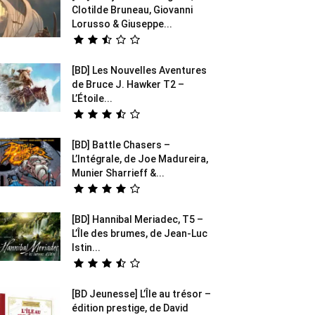
Clotilde Bruneau, Giovanni
Lorusso & Giuseppe...
[BD] Les Nouvelles Aventures
de Bruce J. Hawker T2 –
L’Étoile...
[BD] Battle Chasers –
L’Intégrale, de Joe Madureira,
Munier Sharrieff &...
[BD] Hannibal Meriadec, T5 –
L’Île des brumes, de Jean-Luc
Istin...
[BD Jeunesse] L’Île au trésor –
édition prestige, de David