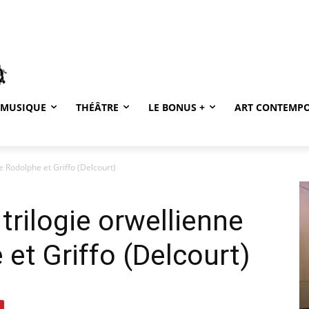
MUSIQUE
THÉÂTRE
LE BONUS +
ART CONTEMP
de Rodolphe et Griffo (Delcourt)
 trilogie orwellienne
 et Griffo (Delcourt)