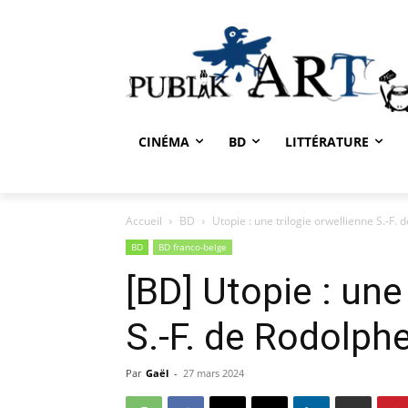
CINÉMA
BD
LITTÉRATURE
Accueil
BD
Utopie : une trilogie orwellienne S.-F. 
BD
BD franco-belge
[BD] Utopie : une
S.-F. de Rodolphe
Par
Gaël
-
27 mars 2024