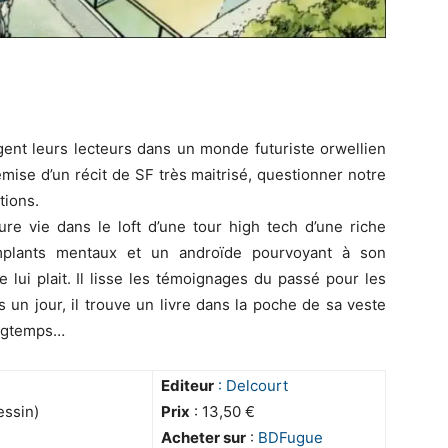
gent leurs lecteurs dans un monde futuriste orwellien
remise d’un récit de SF très maitrisé, questionner notre
tions.
ure vie dans le loft d’une tour high tech d’une riche
mplants mentaux et un androïde pourvoyant à son
e lui plait. Il lisse les témoignages du passé pour les
 un jour, il trouve un livre dans la poche de sa veste
longtemps…
Editeur
: Delcourt
essin)
Prix
: 13,50 €
Acheter sur
:
BDFug
ue