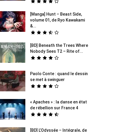
[Manga] Hunt – Beast Side,
volume 01, de Ryo Kawakami
&...
[BD] Beneath the Trees Where
Nobody Sees T2 – Rite of...
Paolo Conte : quand le dessin
se met à swinguer
« Apaches » : la danse en état
de rébellion sur France 4
[BD] L’Odyssée – Intégrale, de