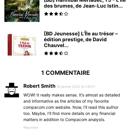
[BD] Hannibal Meriadec, T5 – L’Île
des brumes, de Jean-Luc Istin...
[BD Jeunesse] L’Île au trésor –
édition prestige, de David
Chauvel...
1 COMMENTAIRE
Robert Smith
19 janvier 2022 At 23h27
WOW! It really makes sense. It’s almost as detailed
and informative as the articles of my favorite
compacom.com website. Now, I’ll read this author
too. Maybe, I’ll find more details on any financial
matters in addition to Compacom analysts.
Répondre