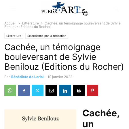
Accueil
Littérature
Cachée, un témoignage bouleversant de Sylvie
Benilouz (Editions du Rocher)
Littérature
Sélectionné par la rédaction
Cachée, un témoignage
bouleversant de Sylvie
Benilouz (Editions du Rocher)
Par
Bénédicte de Loriol
-
19 janvier 2022
Cachée,
un