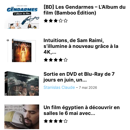
[BD] Les Gendarmes – L’Album du
film (Bamboo Édition)
Intuitions, de Sam Raimi,
s’illumine à nouveau grâce à la
4K,...
Sortie en DVD et Blu-Ray de 7
jours en juin, un...
Stanislas Claude
-
7 mai 2026
Un film égyptien à découvrir en
salles le 6 mai avec...