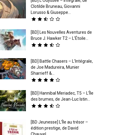
[BD] L’Odyssée – Intégrale, de
Clotilde Bruneau, Giovanni
Lorusso & Giuseppe...
[BD] Les Nouvelles Aventures de
Bruce J. Hawker T2 – L’Étoile...
[BD] Battle Chasers – L’Intégrale,
de Joe Madureira, Munier
Sharrieff &...
[BD] Hannibal Meriadec, T5 – L’Île
des brumes, de Jean-Luc Istin...
[BD Jeunesse] L’Île au trésor –
édition prestige, de David
Chauvel...