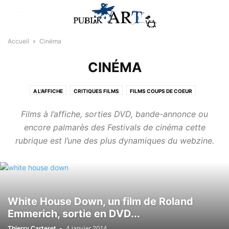
Accueil
Cinéma
CINÉMA
A L'AFFICHE
CRITIQUES FILMS
FILMS COUPS DE COEUR
NEWS CINÉMA
SÉRIES TV
SORTIES VIDÉO
Films à l’affiche, sorties DVD, bande-annonce ou
encore palmarès des Festivals de cinéma cette
rubrique est l’une des plus dynamiques du webzine.
White House Down, un film de Roland
Emmerich, sortie en DVD...
Thierry Carteret
-
4 janvier 2014