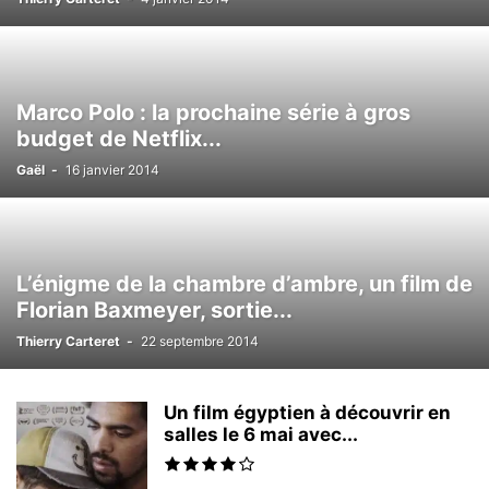
Marco Polo : la prochaine série à gros
budget de Netflix...
Gaël
-
16 janvier 2014
L’énigme de la chambre d’ambre, un film de
Florian Baxmeyer, sortie...
Thierry Carteret
-
22 septembre 2014
Un film égyptien à découvrir en
salles le 6 mai avec...