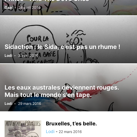
Gaël
-
28 avril 2016
Sidaction : le Sida, c’est pas un rhume !
Lodi
-
3 avril 2016
Les eaux australes deviennent rouges.
Mais tout le monde s’en tape.
Lodi
-
29 mars 2016
Bruxelles, t’es belle.
Lodi
-
22 mars 2016