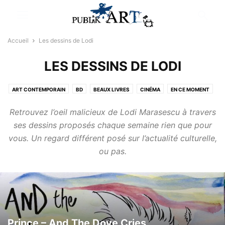
Accueil
Les dessins de Lodi
LES DESSINS DE LODI
ART CONTEMPORAIN
BD
BEAUX LIVRES
CINÉMA
EN CE MOMENT
JEUX CONCOURS
LE BONUS +
LES DESSINS DE LODI
Retrouvez l’oeil malicieux de Lodi Marasescu à travers
LES TESTS BOX & CO.
LITTÉRATURE
LIVRES YOUNG ADULT
ses dessins proposés chaque semaine rien que pour
MUSIQUE
NON CLASSÉ
PUB
RÉSULTATS
vous. Un regard différent posé sur l’actualité culturelle,
SÉLECTIONNÉ PAR LA RÉDACTION
SPECTACLES/THÉÂTRE
ou pas.
VIDÉOS INSOLITES
Prince – And The Dove Cries