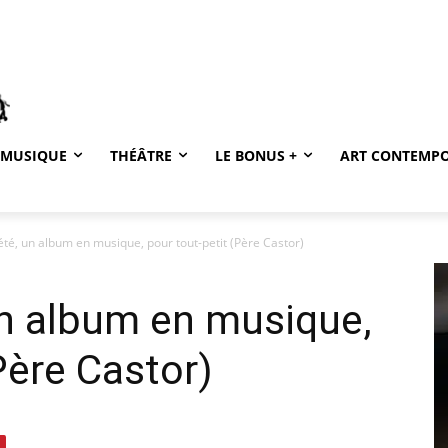
MUSIQUE
THÉÂTRE
LE BONUS +
ART CONTEMP
té, un album en musique, pour tout-petit (Père Castor)
un album en musique,
Père Castor)