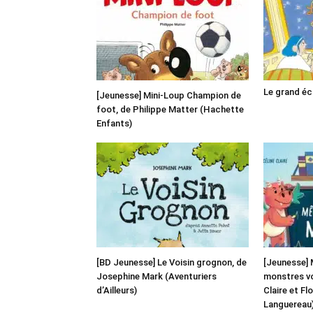
Le grand é
[Jeunesse] Mini-Loup Champion de
foot, de Philippe Matter (Hachette
Enfants)
[BD Jeunesse] Le Voisin grognon, de
[Jeunesse] 
Josephine Mark (Aventuriers
monstres von
d’Ailleurs)
Claire et Fl
Languereau