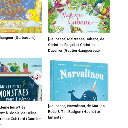
changeur (Sarbacane)
[Jeunesse] Maîtresse Cabane, de
Christine Beigel et Christine
Davenier (Gautier-Languereau)
[Jeunesse] Narvalinou, de Matilda
Même les p’tits
Rose & Tim Budgen (Hachette
t à l’école, de Céline
Enfants)
orence Guittard (Gautier-
)