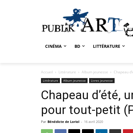
CINÉMA
BD
LITTÉRATURE
Accueil
Littérature
Album jeunesse
Chapeau d’é
Littérature
Album jeunesse
Livres jeunesse
Chapeau d’été, 
pour tout-petit (
Par
Bénédicte de Loriol
-
16 avril 2020