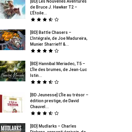
[BD] Les Nouvelles Aventures
de Bruce J. Hawker T2 –
L’Étoile...
[BD] Battle Chasers –
L’Intégrale, de Joe Madureira,
Munier Sharrieff &...
[BD] Hannibal Meriadec, T5 –
L’Île des brumes, de Jean-Luc
Istin...
[BD Jeunesse] L’Île au trésor –
édition prestige, de David
Chauvel...
[BD] Mudlarks – Charles
Dickens, apprenti écrivain, de