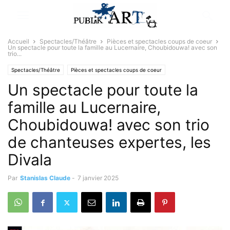
Accueil
Spectacles/Théâtre
Pièces et spectacles coups de coeur
Un spectacle pour toute la famille au Lucernaire, Choubidouwa! avec son
trio...
Spectacles/Théâtre
Pièces et spectacles coups de coeur
Un spectacle pour toute la
Sélectionné par la rédaction
famille au Lucernaire,
Choubidouwa! avec son trio
de chanteuses expertes, les
Divala
Par
Stanislas Claude
-
7 janvier 2025