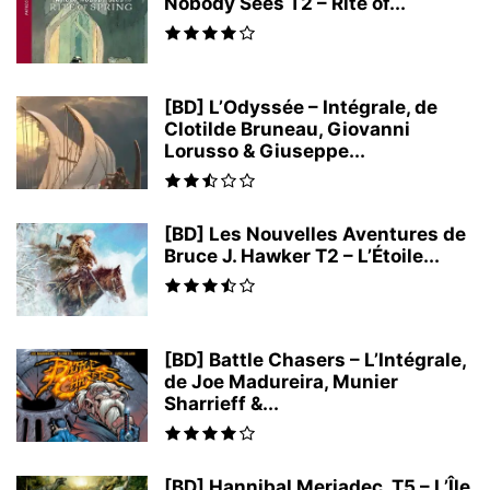
Nobody Sees T2 – Rite of...
[BD] L’Odyssée – Intégrale, de
Clotilde Bruneau, Giovanni
Lorusso & Giuseppe...
[BD] Les Nouvelles Aventures de
Bruce J. Hawker T2 – L’Étoile...
[BD] Battle Chasers – L’Intégrale,
de Joe Madureira, Munier
Sharrieff &...
[BD] Hannibal Meriadec, T5 – L’Île