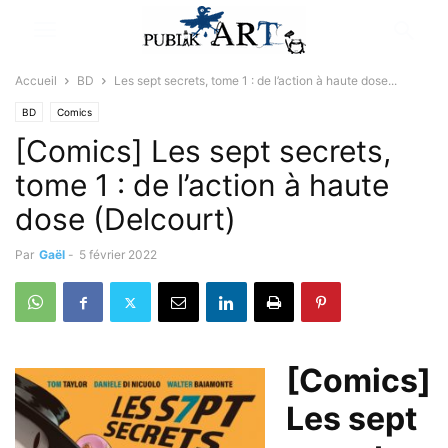
Accueil
BD
Les sept secrets, tome 1 : de l’action à haute dose...
BD
Comics
[Comics] Les sept secrets,
tome 1 : de l’action à haute
dose (Delcourt)
Par
Gaël
-
5 février 2022
[Comics]
Les sept