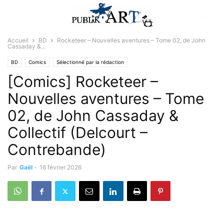
Accueil
BD
Rocketeer – Nouvelles aventures – Tome 02, de John
Cassaday &...
BD
Comics
Sélectionné par la rédaction
[Comics] Rocketeer –
Nouvelles aventures – Tome
02, de John Cassaday &
Collectif (Delcourt –
Contrebande)
Par
Gaël
-
16 février 2026