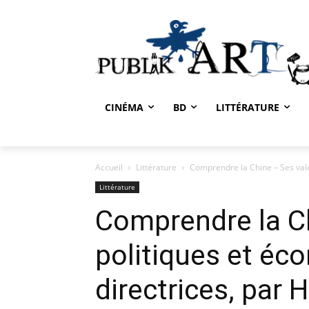
CINÉMA
BD
LITTÉRATURE
Accueil
Littérature
Comprendre la Chine – Ses valeu
Littérature
Comprendre la C
politiques et é
directrices, par H