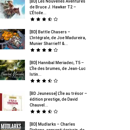
[BD] Les Nouvelles Aventures
de Bruce J. Hawker T2 –
L’Étoile...
[BD] Battle Chasers –
L’Intégrale, de Joe Madureira,
Munier Sharrieff &...
[BD] Hannibal Meriadec, T5 –
L’Île des brumes, de Jean-Luc
Istin...
[BD Jeunesse] L’Île au trésor –
édition prestige, de David
Chauvel...
[BD] Mudlarks – Charles
Dickens, apprenti écrivain, de