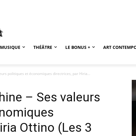
MUSIQUE
THÉÂTRE
LE BONUS +
ART CONTEMP
rs politiques et économiques directrices, par Hiria...
hine – Ses valeurs
conomiques
iria Ottino (Les 3