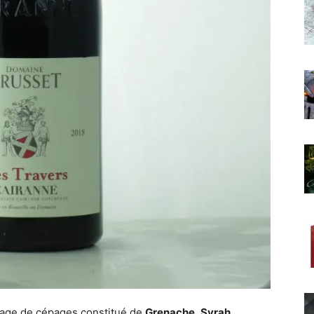
lage de cépages constitué de
Grenache
,
Syrah
,