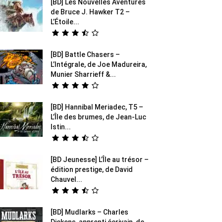
[BD] Les Nouvelles Aventures
de Bruce J. Hawker T2 –
L’Étoile...
[BD] Battle Chasers –
L’Intégrale, de Joe Madureira,
Munier Sharrieff &...
[BD] Hannibal Meriadec, T5 –
L’Île des brumes, de Jean-Luc
Istin...
[BD Jeunesse] L’Île au trésor –
édition prestige, de David
Chauvel...
[BD] Mudlarks – Charles
Dickens, apprenti écrivain, de