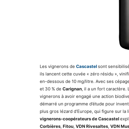
Les vignerons de
Cascastel
sont sensibilis
ils lancent cette cuvée « zéro résidu », vinif
en-dessous de 10 mg/litre. Avec ses cépag
et 30 % de
Carignan
, il a un fort caractère.
vignerons à avoir engagé une action biodive
démarré un programme d’étude pour invento
plus gros lézard d’Europe, qui figure sur l
vignerons-coopérateurs de Cascastel
expl
Corbières
,
Fitou
,
VDN Rivesaltes
,
VDN Musc