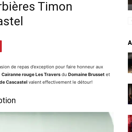
rbières Timon
astel
A
asion de repas d’exception pour faire honneur aux
e
Cairanne rouge Les Travers
du
Domaine Brusset
et
de Cascastel
valent effectivement le détour!
ption