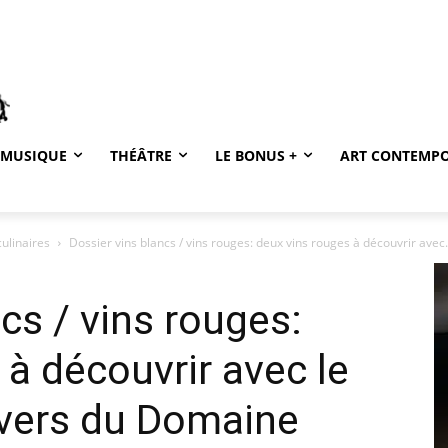
MUSIQUE
THÉÂTRE
LE BONUS +
ART CONTEMP
culinaires
Dossier vins blancs / vins rouges: deux vins rouges à découvrir avec.
cs / vins rouges:
 à découvrir avec le
avers du Domaine