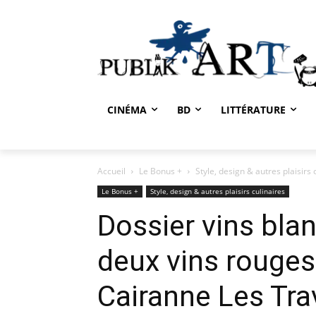
CINÉMA
BD
LITTÉRATURE
Accueil
Le Bonus +
Style, design & autres plaisirs 
Le Bonus +
Style, design & autres plaisirs culinaires
Dossier vins blan
deux vins rouges
Cairanne Les Tr