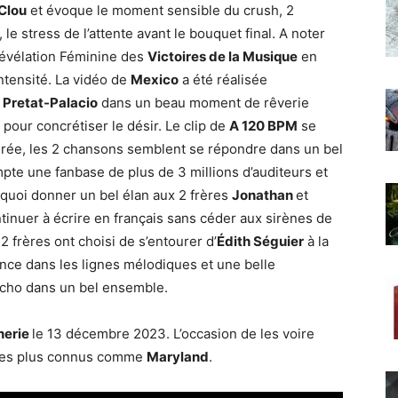
Clou
et évoque le moment sensible du crush, 2
 le stress de l’attente avant le bouquet final. A noter
évélation Féminine des
Victoires de la Musique
en
tensité. La vidéo de
Mexico
a été réalisée
e Pretat-Palacio
dans un beau moment de rêverie
 pour concrétiser le désir. Le clip de
A 120 BPM
se
rée, les 2 chansons semblent se répondre dans un bel
te une fanbase de plus de 3 millions d’auditeurs et
 quoi donner un bel élan aux 2 frères
Jonathan
et
ntinuer à écrire en français sans céder aux sirènes de
 2 frères ont choisi de s’entourer d’
Édith Séguier
à la
nce dans les lignes mélodiques et une belle
écho dans un bel ensemble.
nerie
le 13 décembre 2023. L’occasion de les voire
s les plus connus comme
Maryland
.