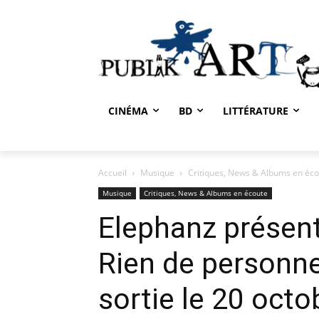
CINÉMA
BD
LITTÉRATURE
Accueil
Musique
Critiques, News & Albums en éc
Musique
Critiques, News & Albums en écoute
Elephanz présen
Rien de personne
sortie le 20 oct