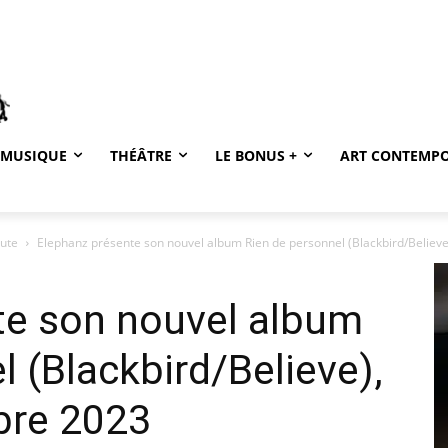
MUSIQUE
THÉÂTRE
LE BONUS +
ART CONTEMP
oute
Elephanz présente son nouvel album Rien de personnel (Blackbird/Believe), 
te son nouvel album
l (Blackbird/Believe),
obre 2023