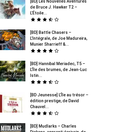
[BD] Les Nouvelles Aventures
de Bruce J. Hawker T2 –
L’Étoile...
[BD] Battle Chasers –
L’Intégrale, de Joe Madureira,
Munier Sharrieff &...
[BD] Hannibal Meriadec, T5 –
L’Île des brumes, de Jean-Luc
Istin...
[BD Jeunesse] L’Île au trésor –
édition prestige, de David
Chauvel...
[BD] Mudlarks – Charles
Dickens, apprenti écrivain, de