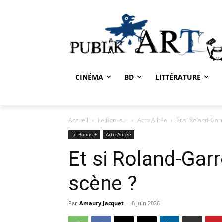
CINÉMA
BD
LITTÉRATURE
Accueil
Le Bonus +
Actu Alitée
Et si Roland-Gar
Le Bonus +
Actu Alitée
Et si Roland-Garr
scène ?
Par
Amaury Jacquet
-
8 juin 2026