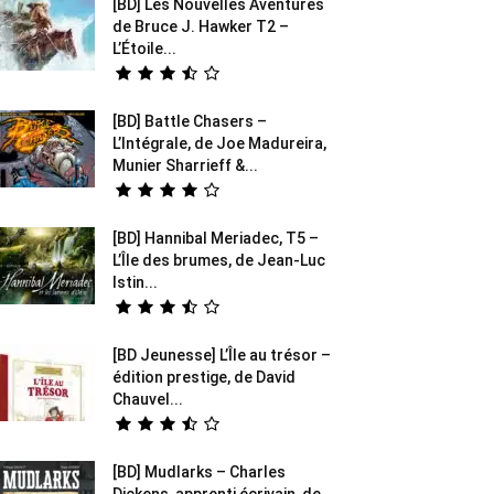
[BD] Les Nouvelles Aventures
de Bruce J. Hawker T2 –
L’Étoile...
[BD] Battle Chasers –
L’Intégrale, de Joe Madureira,
Munier Sharrieff &...
[BD] Hannibal Meriadec, T5 –
L’Île des brumes, de Jean-Luc
Istin...
[BD Jeunesse] L’Île au trésor –
édition prestige, de David
Chauvel...
[BD] Mudlarks – Charles
Dickens, apprenti écrivain, de