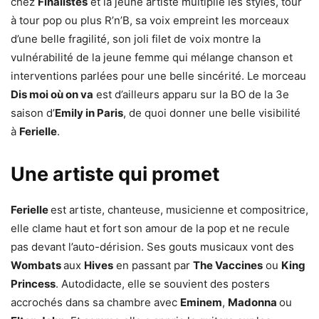
chez
Finalistes
et la jeune artiste multiplie les styles, tour
à tour pop ou plus R’n’B, sa voix empreint les morceaux
d’une belle fragilité, son joli filet de voix montre la
vulnérabilité de la jeune femme qui mélange chanson et
interventions parlées pour une belle sincérité. Le morceau
Dis moi où on va
est d’ailleurs apparu sur la BO de la 3e
saison d’
Emily in Paris
, de quoi donner une belle visibilité
à
Ferielle
.
Une artiste qui promet
Ferielle
est artiste, chanteuse, musicienne et compositrice,
elle clame haut et fort son amour de la pop et ne recule
pas devant l’auto-dérision. Ses gouts musicaux vont des
Wombats
aux
Hives
en passant par
The Vaccines
ou
King
Princess
. Autodidacte, elle se souvient des posters
accrochés dans sa chambre avec
Eminem
,
Madonna
ou