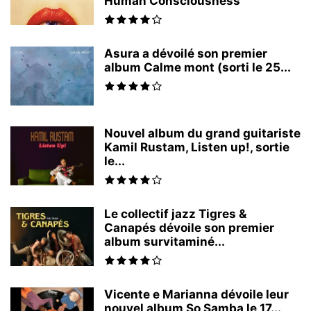
Human Consciousness
Asura a dévoilé son premier
album Calme mont (sorti le 25...
Nouvel album du grand guitariste
Kamil Rustam, Listen up!, sortie
le...
Le collectif jazz Tigres &
Canapés dévoile son premier
album survitaminé...
Vicente e Marianna dévoile leur
nouvel album So Samba le 17...