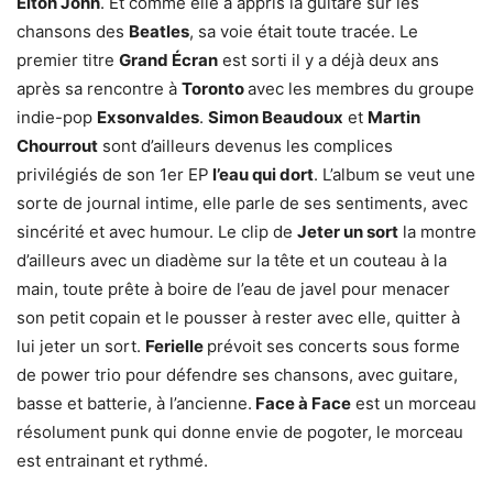
Elton John
. Et comme elle a appris la guitare sur les
chansons des
Beatles
, sa voie était toute tracée. Le
premier titre
Grand Écran
est sorti il y a déjà deux ans
après sa rencontre à
Toronto
avec les membres du groupe
indie-pop
Exsonvaldes
.
Simon Beaudoux
et
Martin
Chourrout
sont d’ailleurs devenus les complices
privilégiés de son 1er EP
l’eau qui dort
. L’album se veut une
sorte de journal intime, elle parle de ses sentiments, avec
sincérité et avec humour. Le clip de
Jeter un sort
la montre
d’ailleurs avec un diadème sur la tête et un couteau à la
main, toute prête à boire de l’eau de javel pour menacer
son petit copain et le pousser à rester avec elle, quitter à
lui jeter un sort.
Ferielle
prévoit ses concerts sous forme
de power trio pour défendre ses chansons, avec guitare,
basse et batterie, à l’ancienne.
Face à Face
est un morceau
résolument punk qui donne envie de pogoter, le morceau
est entrainant et rythmé.