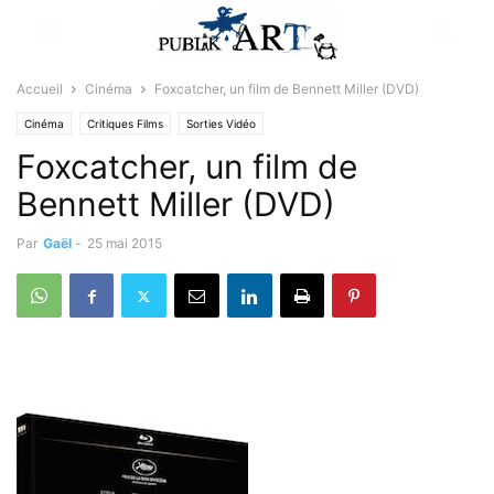
Accueil
Cinéma
Foxcatcher, un film de Bennett Miller (DVD)
Cinéma
Critiques Films
Sorties Vidéo
Foxcatcher, un film de
Bennett Miller (DVD)
Par
Gaël
-
25 mai 2015