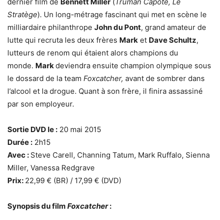
dernier film de
Bennett Miller
(
Truman Capote, Le
Stratège
). Un long-métrage fascinant qui met en scène le
milliardaire philanthrope
John du Pont
, grand amateur de
lutte qui recruta les deux frères
Mark
et
Dave Schultz
,
lutteurs de renom qui étaient alors champions du
monde.
Mark
deviendra ensuite champion olympique sous
le dossard de la team
Foxcatcher,
avant de sombrer dans
l’alcool et la drogue. Quant à son frère, il finira assassiné
par son employeur.
Sortie DVD le :
20 mai 2015
Durée :
2h15
Avec :
Steve Carell, Channing Tatum, Mark Ruffalo, Sienna
Miller, Vanessa Redgrave
Prix:
22,99 € (BR) / 17,99 € (DVD)
Synopsis du film
Foxcatcher
: