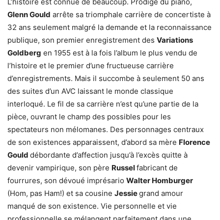
L’histoire est connue de beaucoup. Prodige du piano,
Glenn Gould
arrête sa triomphale carrière de concertiste à
32 ans seulement malgré la demande et la reconnaissance
publique, son premier enregistrement des
Variations
Goldberg
en 1955 est à la fois l’album le plus vendu de
l’histoire et le premier d’une fructueuse carrière
d’enregistrements. Mais il succombe à seulement 50 ans
des suites d’un AVC laissant le monde classique
interloqué. Le fil de sa carrière n’est qu’une partie de la
pièce, ouvrant le champ des possibles pour les
spectateurs non mélomanes. Des personnages centraux
de son existences apparaissent, d’abord sa mère
Florence
Gould
débordante d’affection jusqu’à l’excès quitte à
devenir vampirique, son père
Russel
fabricant de
fourrures, son dévoué imprésario
Walter Homburger
(Hom, pas Ham!) et sa cousine
Jessie
grand amour
manqué de son existence. Vie personnelle et vie
professionnelle se mélangent parfaitement dans une