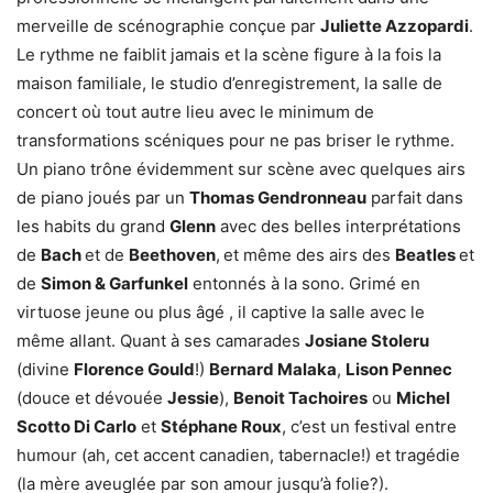
merveille de scénographie conçue par
Juliette Azzopardi
.
Le rythme ne faiblit jamais et la scène figure à la fois la
maison familiale, le studio d’enregistrement, la salle de
concert où tout autre lieu avec le minimum de
transformations scéniques pour ne pas briser le rythme.
Un piano trône évidemment sur scène avec quelques airs
de piano joués par un
Thomas Gendronneau
parfait dans
les habits du grand
Glenn
avec des belles interprétations
de
Bach
et de
Beethoven
,
et même des airs des
Beatles
et
de
Simon & Garfunkel
entonnés à la sono. Grimé en
virtuose jeune ou plus âgé , il captive la salle avec le
même allant. Quant à ses camarades
Josiane Stoleru
(divine
Florence Gould
!)
Bernard Malaka
,
Lison Pennec
(douce et dévouée
Jessie
),
Benoit Tachoires
ou
Michel
Scotto Di Carlo
et
Stéphane Roux
, c’est un festival entre
humour (ah, cet accent canadien, tabernacle!) et tragédie
(la mère aveuglée par son amour jusqu’à folie?).